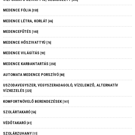
MEDENCE FÓLIA
[350]
MEDENCE LÉTRA, KORLÁT
[46]
MEDENCEFŰTÉS
[140]
MEDENCE HŐSZIVATTYÚ
[76]
MEDENCE VILÁGÍTÁS
[93]
MEDENCE KARBANTARTÁS
[250]
AUTOMATA MEDENCE PORSZÍVÓ
[80]
USZODAVEGYSZER, VEGYSZERADAGOLÓ, VÍZELEMZŐ, ALTERNATÍV
VÍZKEZELÉS
[225]
KOMFORTNÖVELŐ BERENDEZÉSEK
[141]
SZOLÁRTAKARÓ
[56]
VÉDŐTAKARÓ
[41]
SZOLÁRZUHANY
[11]