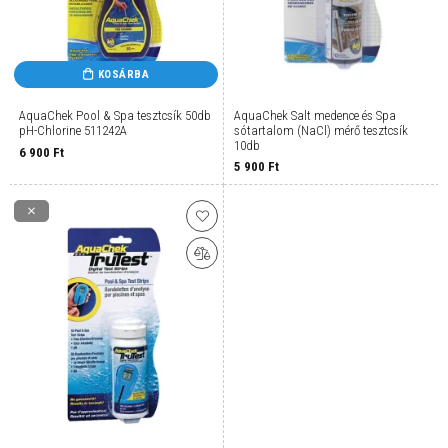
KOSÁRBA
AquaChek Pool & Spa tesztcsík 50db
AquaChek Salt medence és Spa
pH-Chlorine 511242A
sótartalom (NaCl) mérő tesztcsík
10db
6 900
Ft
5 900
Ft