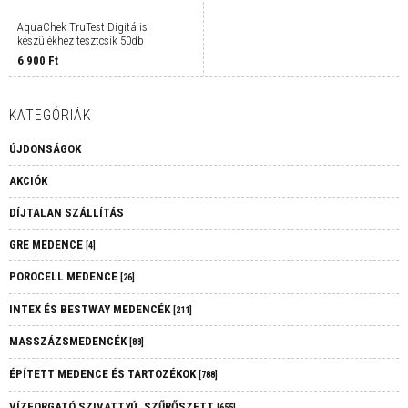
AquaChek TruTest Digitális
készülékhez tesztcsík 50db
6 900
Ft
KATEGÓRIÁK
ÚJDONSÁGOK
AKCIÓK
DÍJTALAN SZÁLLÍTÁS
GRE MEDENCE
[4]
POROCELL MEDENCE
[26]
INTEX ÉS BESTWAY MEDENCÉK
[211]
MASSZÁZSMEDENCÉK
[88]
ÉPÍTETT MEDENCE ÉS TARTOZÉKOK
[788]
VÍZFORGATÓ SZIVATTYÚ, SZŰRŐSZETT
[655]