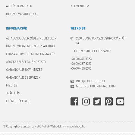
AKCIÓS TERMÉKEK
KEDVENCEIM
HOGYAN VÁSÁROLJAK?
INFORMÁCIÓK
WETRO BT.
ÁLTALÁNOS SZERZŐDÉSI FELTÉTELEK
2330 DUNAHARASZTI, SOROKSÁRI ÚT
14.
ONLINE VITARENDEZÉSI PLATFORM
HOGYAN JUT EL HOZZÁNK?
FOGYASZTÓVÉDELMI INFORMÁCIÓK
+36-70/370-9083
ADATKEZELÉSI TÁJÉKOZTATÓ
+36-70/387-8370
+36-70/425-8370
GARANCIÁLIS ÜGYINTÉZÉS
GARANCIÁLIS SZERVIZEK
INFO@POOLSHOP.HU
FIZETÉS
MEDENCEBOLT@GMAIL.COM
SZÁLLÍTÁS
ELÉRHETŐSÉGEK
© Copyright - Szerzői jog - 2007-2026 Wetro Bt. www.poolshop.hu